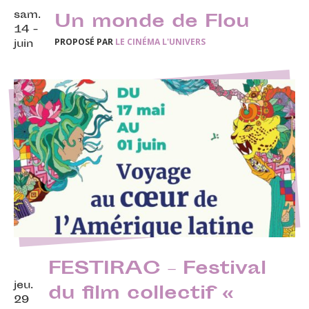
sam.
Un monde de Flou
14 -
PROPOSÉ PAR
LE CINÉMA L'UNIVERS
juin
FESTIRAC – Festival
jeu.
du film collectif «
29