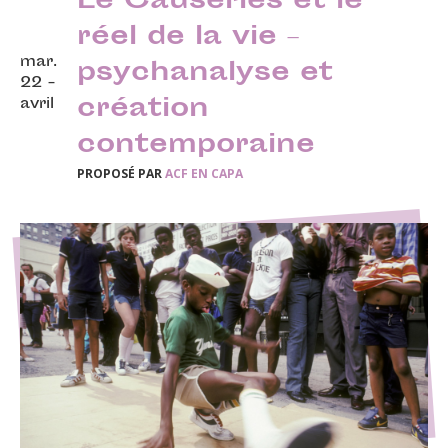
Le Causeries et le
réel de la vie –
mar.
psychanalyse et
22 -
création
avril
contemporaine
PROPOSÉ PAR
ACF EN CAPA