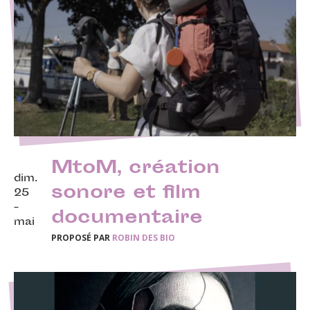
MtoM, création
dim.
sonore et film
25
-
documentaire
mai
PROPOSÉ PAR
ROBIN DES BIO