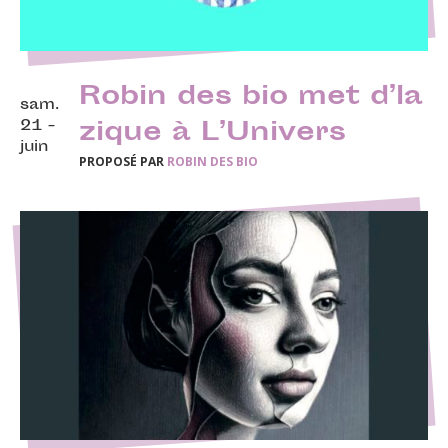
Robin des bio met d’la
sam.
21 -
zique à L’Univers
juin
PROPOSÉ PAR
ROBIN DES BIO