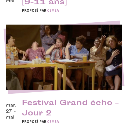
[9-11 ans]
mai
PROPOSÉ PAR
CEMEA
Festival Grand écho –
mar.
27 -
Jour 2
mai
PROPOSÉ PAR
CEMEA