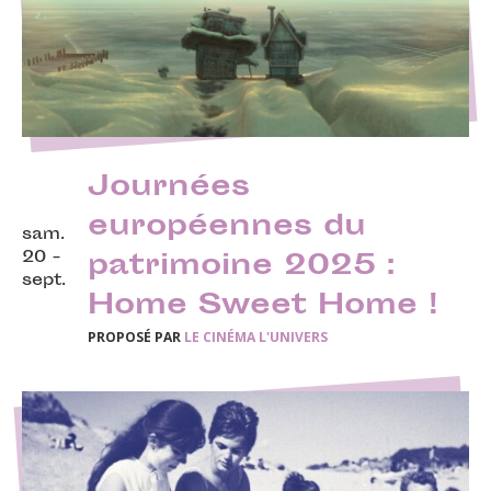
Journées
européennes du
sam.
20 -
patrimoine 2025 :
sept.
Home Sweet Home !
PROPOSÉ PAR
LE CINÉMA L'UNIVERS