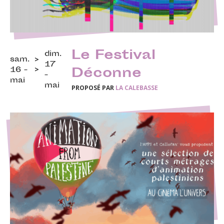
Le Festival
dim.
sam.
17
16 -
Déconne
-
mai
mai
PROPOSÉ PAR
LA CALEBASSE