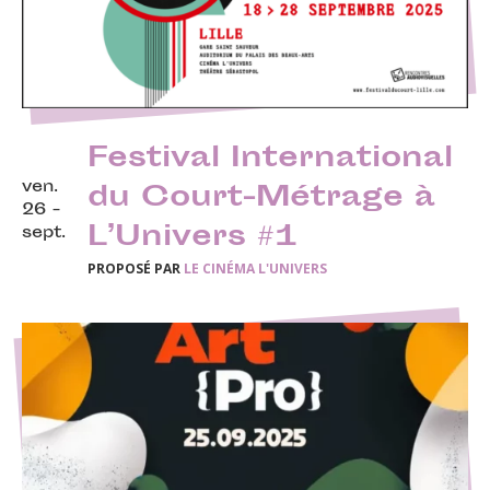
Festival International
ven.
du Court-Métrage à
26 -
L’Univers #1
sept.
PROPOSÉ PAR
LE CINÉMA L'UNIVERS