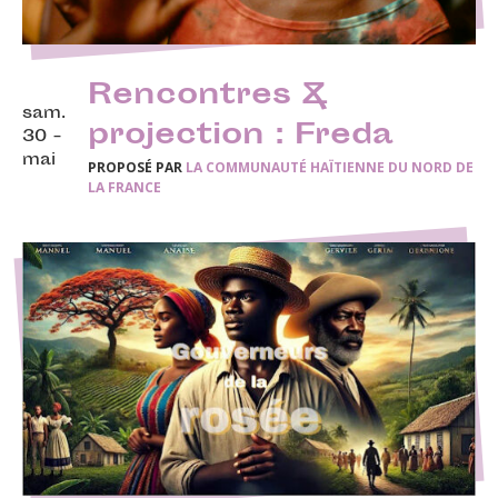
Rencontres &
sam.
projection : Freda
30 -
mai
PROPOSÉ PAR
LA COMMUNAUTÉ HAÏTIENNE DU NORD DE
LA FRANCE