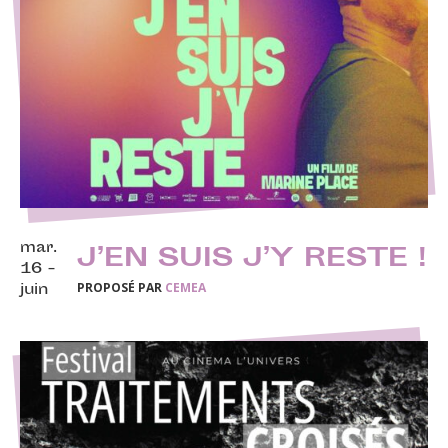
mar.
J’EN SUIS J’Y RESTE !
16 -
PROPOSÉ PAR
CEMEA
juin