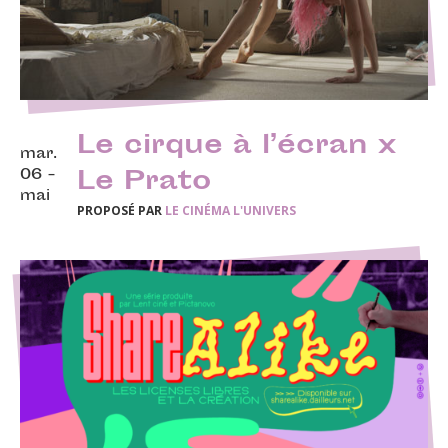
Le cirque à l’écran x
mar.
06 -
Le Prato
mai
PROPOSÉ PAR
LE CINÉMA L'UNIVERS