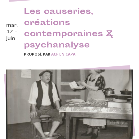
Les causeries,
créations
mar.
17 -
contemporaines &
juin
psychanalyse
PROPOSÉ PAR
ACF EN CAPA