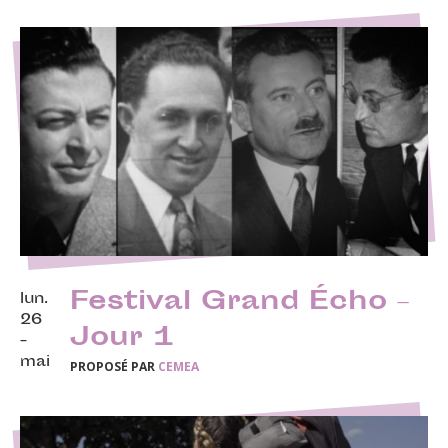
Festival Grand Écho –
lun.
26
Jour 1
-
mai
PROPOSÉ PAR
CEMEA