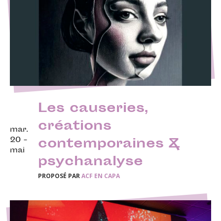
Les causeries,
créations
mar.
20 -
contemporaines &
mai
psychanalyse
PROPOSÉ PAR
ACF EN CAPA