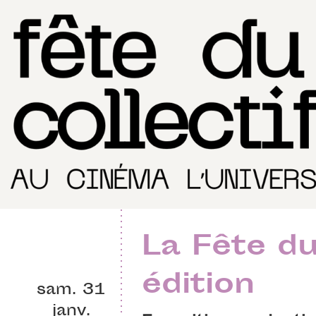
La Fête du
édition
sam. 31
janv.