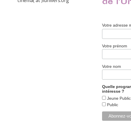
de l'U
cinema( at )lunivers.org
Votre adresse 
Votre prénom
Votre nom
Quelle progr
intéresse ?
Jeune Public
Public