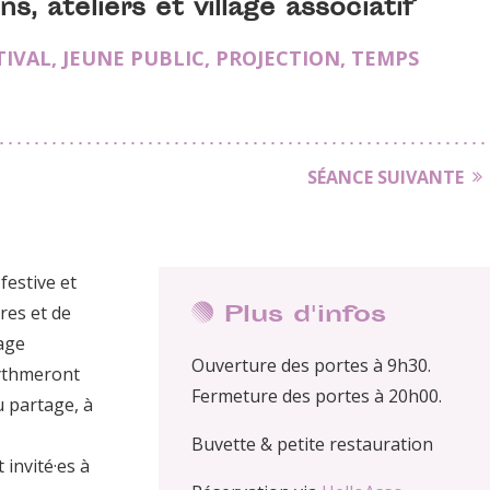
ns, ateliers et village associatif
TIVAL
,
JEUNE PUBLIC
,
PROJECTION
,
TEMPS
SÉANCE SUIVANTE
festive et
Plus d'infos
res et de
lage
Ouverture des portes à 9h30.
rythmeront
Fermeture des portes à 20h00.
u partage, à
Buvette & petite restauration
 invité·es à