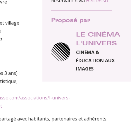
Réservation via
HelloAsso
ivre
Proposé par
t village
s
LE CINÉMA
zz
L'UNIVERS
CINÉMA &
ÉDUCATION AUX
IMAGES
s 3 ans) :
tistique,
asso.com/associations/l-univers-
t
artagé avec habitants, partenaires et adhérents,