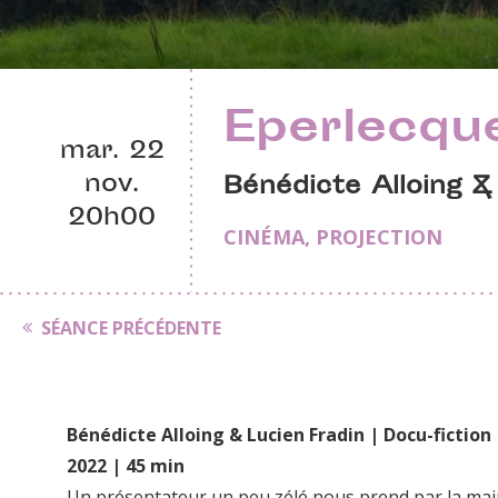
Eperlecqu
mar. 22
nov.
Bénédicte Alloing &
20h00
CINÉMA
,
PROJECTION
SÉANCE PRÉCÉDENTE
Bénédicte Alloing & Lucien Fradin | Docu-fiction 
2022 | 45 min
Un présentateur un peu zélé nous prend par la mai