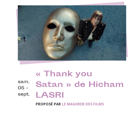
« Thank you
sam.
Satan » de Hicham
05 -
LASRI
sept.
PROPOSÉ PAR
LE MAGHREB DES FILMS