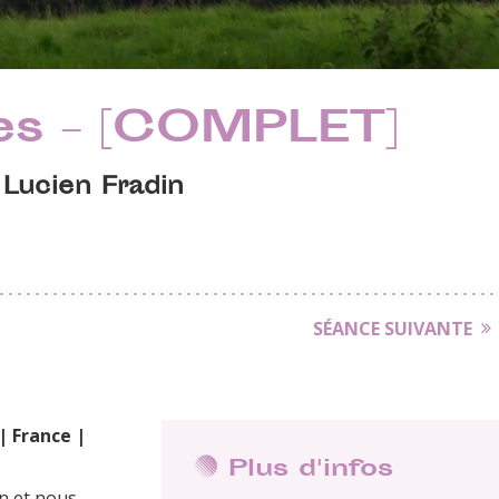
es – [COMPLET]
 Lucien Fradin
SÉANCE SUIVANTE
| France |
Plus d'infos
n et nous