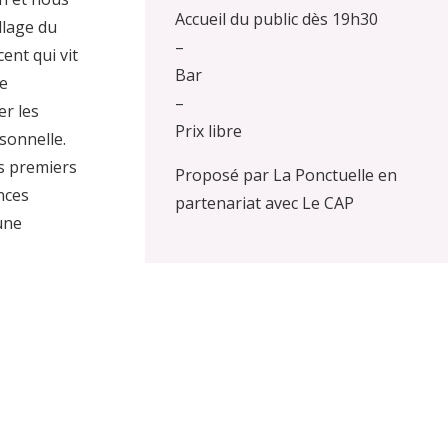
Accueil du public dès 19h30
llage du
–
cent qui vit
Bar
ce
–
er les
Prix libre
sonnelle.
s premiers
Proposé par La Ponctuelle en
nces
partenariat avec Le CAP
une