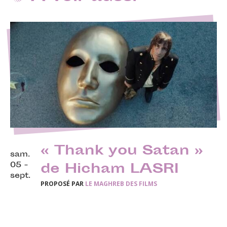
« Thank you Satan »
sam.
05 -
de Hicham LASRI
sept.
PROPOSÉ PAR
LE MAGHREB DES FILMS