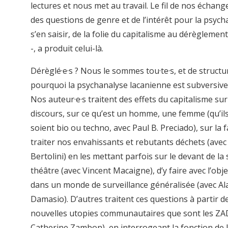
lectures et nous met au travail. Le fil de nos échang
des questions de genre et de l’intérêt pour la psych
s’en saisir, de la folie du capitalisme au dérèglemen
-, a produit celui-là.
Dérèglé·e·s ? Nous le sommes tou·te·s, et de structur
pourquoi la psychanalyse lacanienne est subversive
Nos auteur·e·s traitent des effets du capitalisme sur
discours, sur ce qu’est un homme, une femme (qu’ils
soient bio ou techno, avec Paul B. Preciado), sur la 
traiter nos envahissants et rebutants déchets (avec
Bertolini) en les mettant parfois sur le devant de la
théâtre (avec Vincent Macaigne), d’y faire avec l’obj
dans un monde de surveillance généralisée (avec Al
Damasio). D’autres traitent ces questions à partir d
nouvelles utopies communautaires que sont les ZA
Catherine Zambon), en interrogeant la fonction de l’