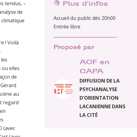
Plus d'infos
es tendus, –
analyse de
Accueil du public dès 20h00
t climatique
Entrée libre
e ! Voilà
Proposé par
.
 les
ACF en
 ou elles
CAPA
façon de
DIFFUSION DE LA
 Gérard
PSYCHANALYSE
 scène au
D'ORIENTATION
et regard
LACANIENNE DANS
ain
LA CITÉ
es
D (avec
art (avec