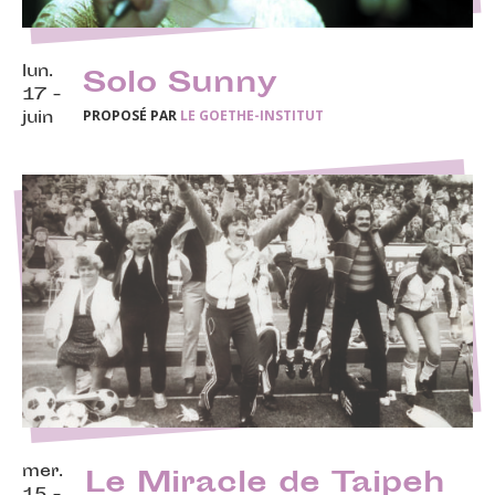
lun.
Solo Sunny
17 -
PROPOSÉ PAR
LE GOETHE-INSTITUT
juin
mer.
Le Miracle de Taipeh