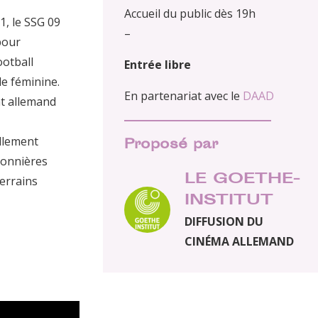
Accueil du public dès 19h
1, le SSG 09
–
pour
ootball
Entrée libre
le féminine.
En partenariat avec le
DAAD
at allemand
ellement
Proposé par
ionnières
LE GOETHE-
terrains
INSTITUT
DIFFUSION DU
CINÉMA ALLEMAND