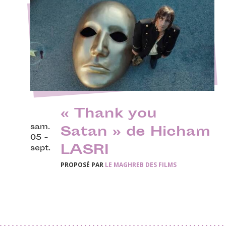
« Thank you
sam.
Satan » de Hicham
05 -
LASRI
sept.
PROPOSÉ PAR
LE MAGHREB DES FILMS