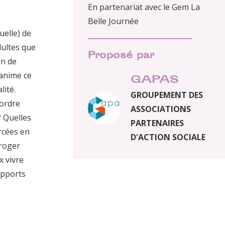
En partenariat avec le Gem La
Belle Journée
elle) de
dultes que
Proposé par
on de
 anime ce
GAPAS
lité.
GROUPEMENT DES
’ordre
ASSOCIATIONS
? Quelles
PARTENAIRES
rcées en
D'ACTION SOCIALE
rroger
 vivre
apports