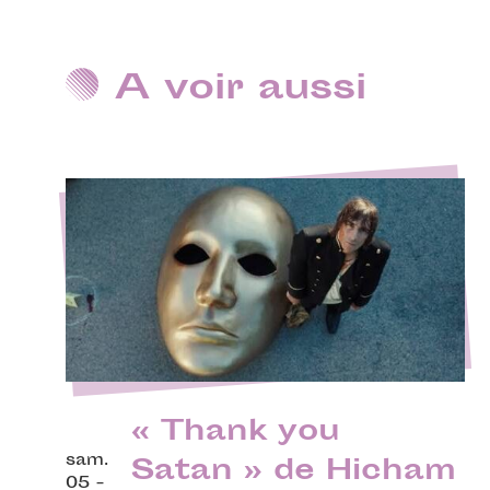
A voir aussi
« Thank you
sam.
Satan » de Hicham
05 -