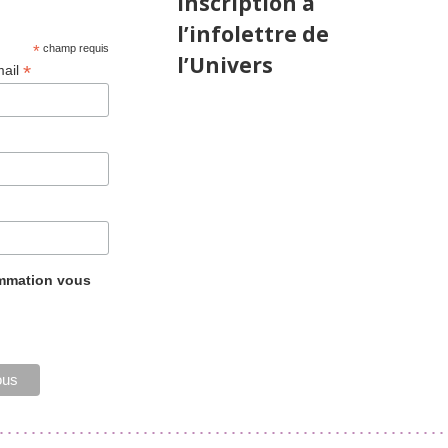
Inscription à
l’infolettre de
*
champ requis
l’Univers
*
mail
ammation vous