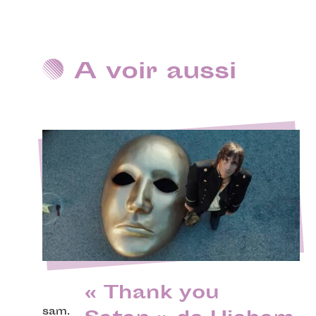
A voir aussi
« Thank you
sam.