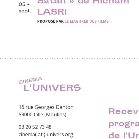
Satan » de Hicham
05 -
LASRI
sept.
PROPOSÉ PAR
LE MAGHREB DES FILMS
16 rue Georges Danton
Recev
59000 Lille (Moulins)
progr
03 20 52 73 48
de l'U
cinema( at )lunivers.org