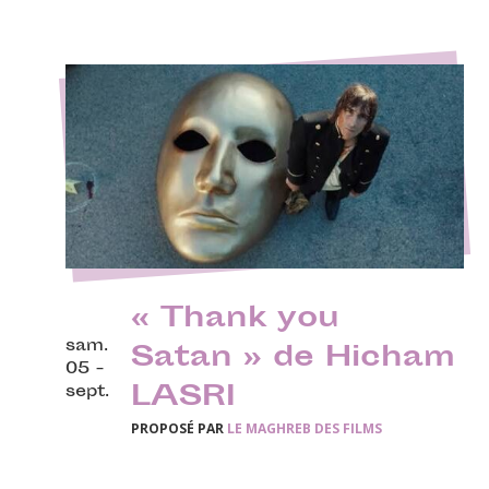
« Thank you
sam.
Satan » de Hicham
05 -
LASRI
sept.
PROPOSÉ PAR
LE MAGHREB DES FILMS