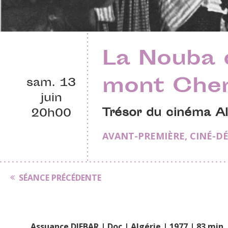
La Nouba 
mont Che
sam. 13
juin
Trésor du cinéma Al
20h00
AVANT-PREMIÈRE
,
CINÉ-D
SÉANCE PRÉCÉDENTE
Assuance DJEBAR | Doc | Algérie | 1977 | 83 min