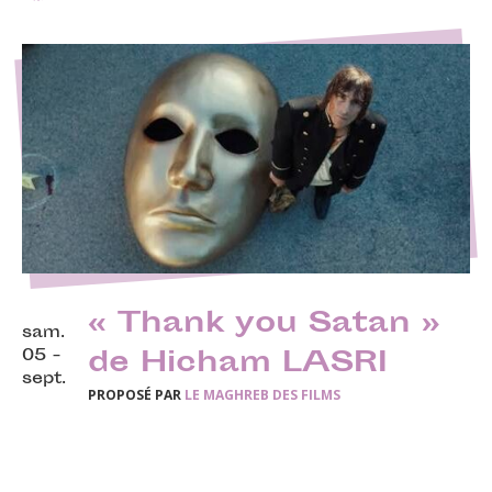
« Thank you Satan »
sam.
05 -
de Hicham LASRI
sept.
PROPOSÉ PAR
LE MAGHREB DES FILMS