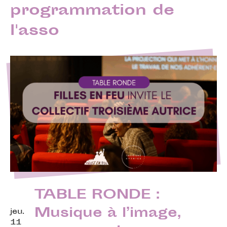
programmation de
l'asso
TABLE RONDE :
Musique à l’image,
jeu.
11