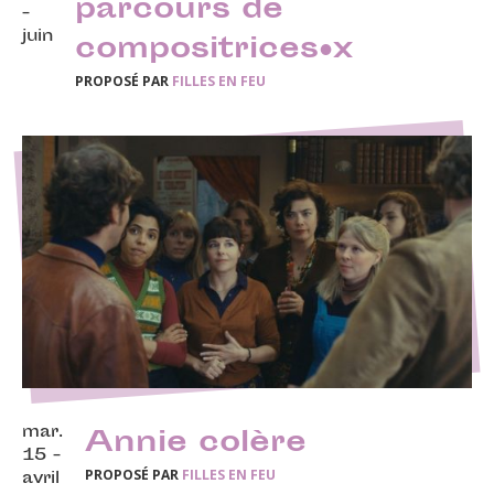
parcours de
-
juin
compositrices·x
PROPOSÉ PAR
FILLES EN FEU
mar.
Annie colère
15 -
PROPOSÉ PAR
FILLES EN FEU
avril