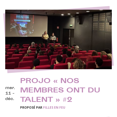
PROJO « NOS
mer.
MEMBRES ONT DU
11 -
TALENT » #2
déc.
PROPOSÉ PAR
FILLES EN FEU