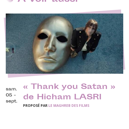
« Thank you Satan »
sam.
05 -
de Hicham LASRI
sept.
PROPOSÉ PAR
LE MAGHREB DES FILMS