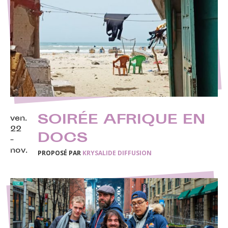
SOIRÉE AFRIQUE EN
ven.
22
DOCS
-
nov.
PROPOSÉ PAR
KRYSALIDE DIFFUSION