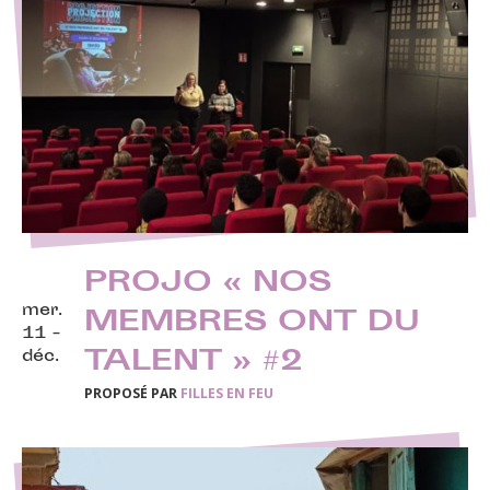
PROJO « NOS
mer.
MEMBRES ONT DU
11 -
TALENT » #2
déc.
PROPOSÉ PAR
FILLES EN FEU