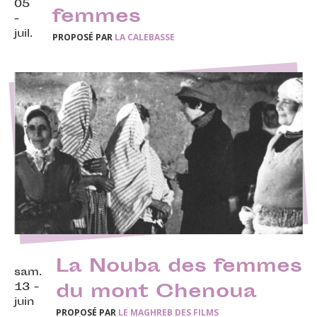
05
femmes
-
juil.
PROPOSÉ PAR
LA CALEBASSE
La Nouba des femmes
sam.
13 -
du mont Chenoua
juin
PROPOSÉ PAR
LE MAGHREB DES FILMS