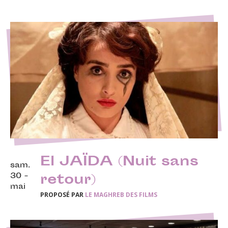
El JAÏDA (Nuit sans
sam.
30 -
retour)
mai
PROPOSÉ PAR
LE MAGHREB DES FILMS