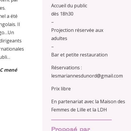
Accueil du public
es.
dès 18h30
el a été
–
golais. Il
Projection réservée aux
ongo…Un
adultes
dirigeants
–
ernationales
Bar et petite restauration
ubli…
Réservations :
RDC mené
lesmariannesdunord@gmail.com
Prix libre
En partenariat avec la Maison des
Femmes de Lille et la LDH
Proposé par