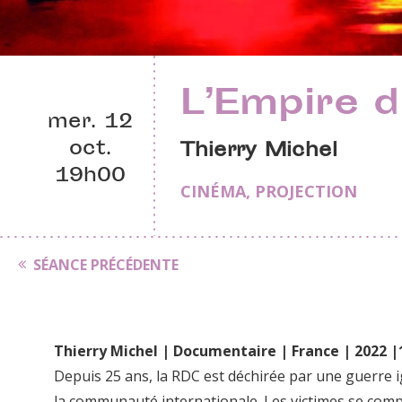
L’Empire d
mer. 12
oct.
Thierry Michel
19h00
CINÉMA
,
PROJECTION
SÉANCE PRÉCÉDENTE
Thierry Michel | Documentaire | France | 2022 
Depuis 25 ans, la RDC est déchirée par une guerre 
la communauté internationale. Les victimes se com