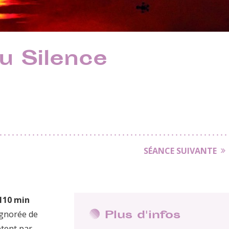
u Silence
SÉANCE SUIVANTE
|110 min
Plus d'infos
ignorée de
ptent par