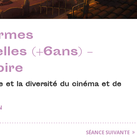
ormes
lles (+6ans) –
pire
e et la diversité du cinéma et de
N
SÉANCE SUIVANTE