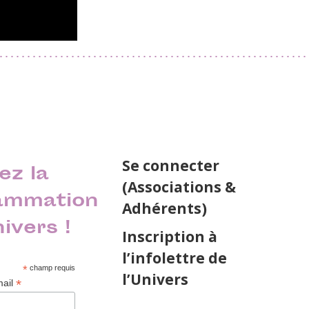
Se connecter
ez la
(Associations &
ammation
Adhérents)
nivers !
Inscription à
l’infolettre de
*
champ requis
l’Univers
*
mail