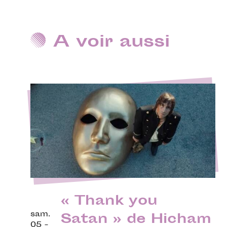
A voir aussi
« Thank you
sam.
Satan » de Hicham
05 -