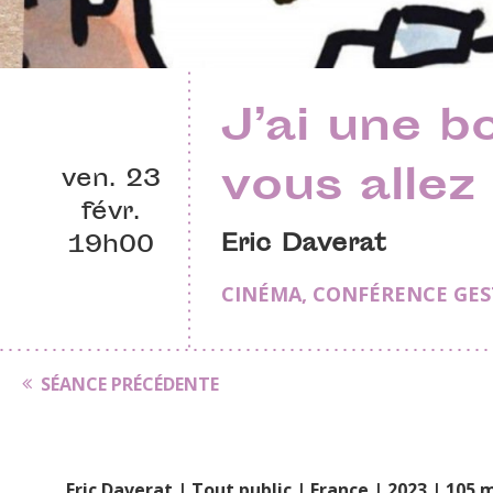
J’ai une b
vous allez 
ven. 23
févr.
Eric Daverat
19h00
CINÉMA
,
CONFÉRENCE GES
SÉANCE PRÉCÉDENTE
Eric Daverat | Tout public | France | 2023 | 105 