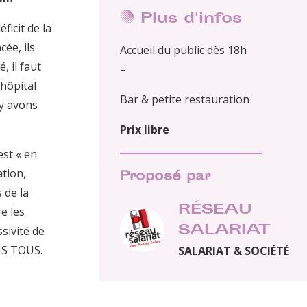
Plus d'infos
ficit de la
ée, ils
Accueil du public dès 18h
, il faut
–
’hôpital
Bar & petite restauration
 y avons
Prix libre
st « en
ation,
Proposé par
 de la
RÉSEAU
e les
SALARIAT
ssivité de
US TOUS.
SALARIAT & SOCIÉTÉ