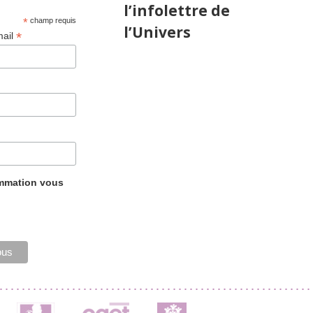
l’infolettre de
*
champ requis
l’Univers
*
mail
ammation vous