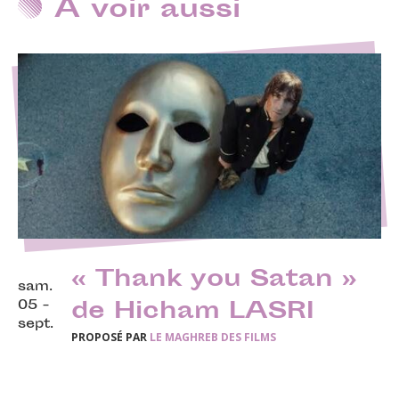
A voir aussi
« Thank you Satan »
sam.
05 -
de Hicham LASRI
sept.
PROPOSÉ PAR
LE MAGHREB DES FILMS