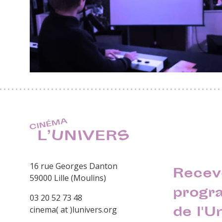
16 rue Georges Danton
Recev
59000 Lille (Moulins)
progr
03 20 52 73 48
de l'U
cinema( at )lunivers.org