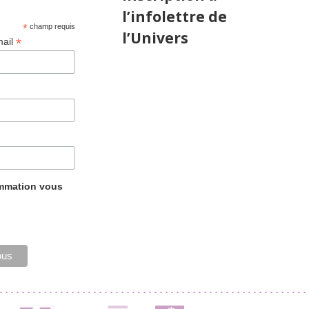
l’infolettre de
*
champ requis
l’Univers
*
mail
ammation vous