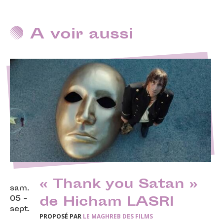
A voir aussi
« Thank you Satan »
sam.
05 -
de Hicham LASRI
sept.
PROPOSÉ PAR
LE MAGHREB DES FILMS