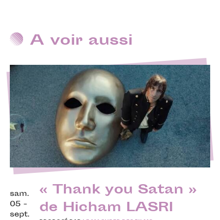
A voir aussi
« Thank you Satan »
sam.
05 -
de Hicham LASRI
sept.