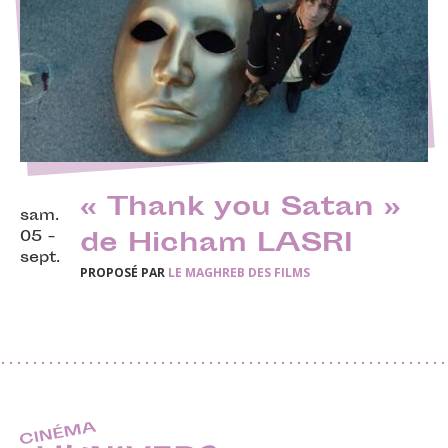
« Thank you Satan »
sam.
05 -
de Hicham LASRI
sept.
PROPOSÉ PAR
LE MAGHREB DES FILMS