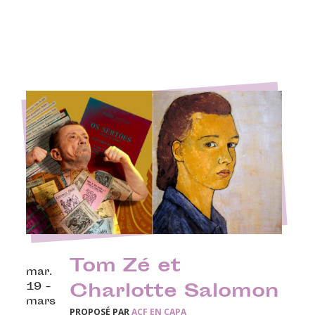
Tom Zé et
mar.
19 -
Charlotte Salomon
mars
PROPOSÉ PAR
ACF EN CAPA