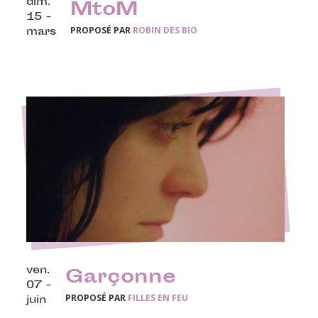
dim.
MtoM
15 -
PROPOSÉ PAR
ROBIN DES BIO
mars
ven.
Garçonne
07 -
PROPOSÉ PAR
FILLES EN FEU
juin