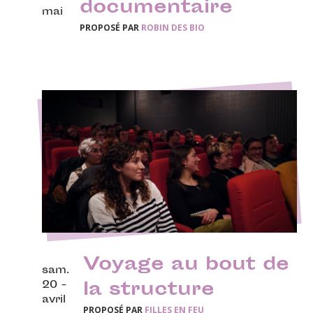
documentaire
mai
PROPOSÉ PAR
ROBIN DES BIO
Voyage au bout de
sam.
20 -
la structure
avril
PROPOSÉ PAR
FILLES EN FEU