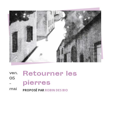
Retourner les
ven.
05
pierres
-
mai
PROPOSÉ PAR
ROBIN DES BIO