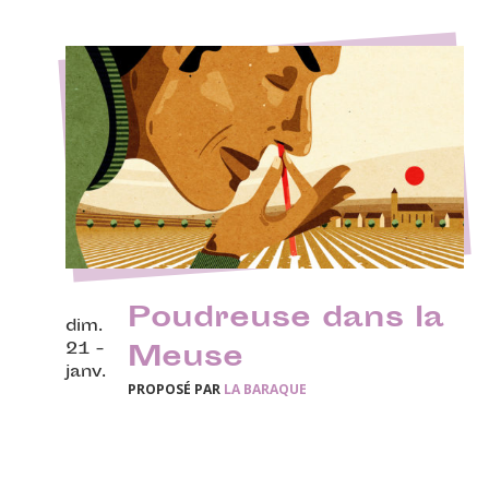
Poudreuse dans la
dim.
21 -
Meuse
janv.
PROPOSÉ PAR
LA BARAQUE