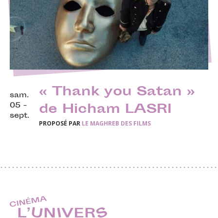
« Thank you Satan »
sam.
05 -
de Hicham LASRI
sept.
PROPOSÉ PAR
LE MAGHREB DES FILMS