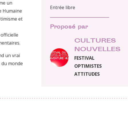
mme un
Entrée libre
ure Humaine
ptimisme et
Proposé par
officielle
CULTURES
mentaires.
NOUVELLES
nd un vrai
FESTIVAL
on du monde
OPTIMISTES
ATTITUDES