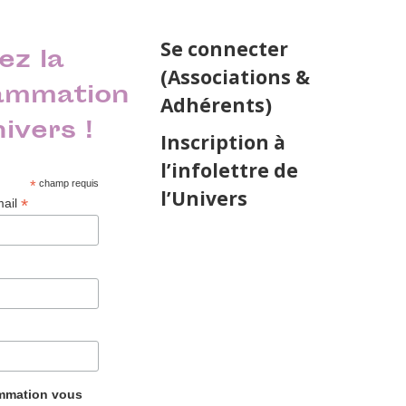
Se connecter
ez la
(Associations &
ammation
Adhérents)
nivers !
Inscription à
l’infolettre de
*
champ requis
l’Univers
*
mail
ammation vous