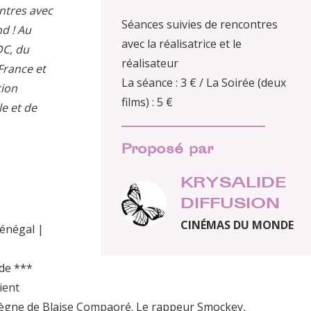
ntres avec
Séances suivies de rencontres
nd ! Au
avec la réalisatrice et le
DC, du
réalisateur
France et
La séance : 3 € / La Soirée (deux
tion
films) : 5 €
le et de
Proposé par
KRYSALIDE
DIFFUSION
CINÉMAS DU MONDE
énégal |
nde ***
ient
 règne de Blaise Compaoré. Le rappeur Smockey,