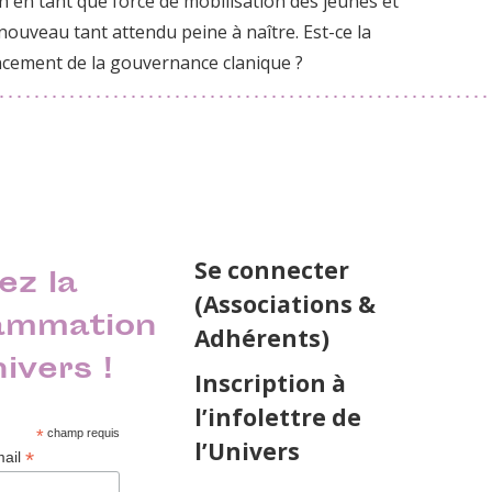
n en tant que force de mobilisation des jeunes et
nouveau tant attendu peine à naître. Est-ce la
cement de la gouvernance clanique ?
Se connecter
ez la
(Associations &
ammation
Adhérents)
nivers !
Inscription à
l’infolettre de
*
champ requis
l’Univers
*
mail