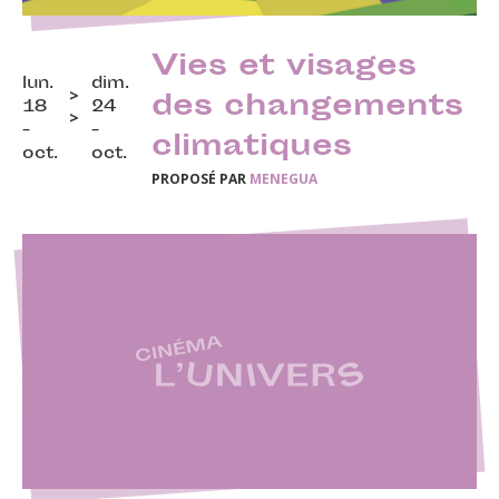
Vies et visages
lun.
dim.
des changements
18
24
-
-
climatiques
oct.
oct.
PROPOSÉ PAR
MENEGUA