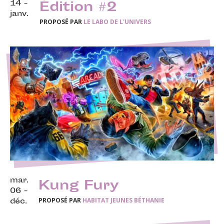
14 -
Édition #2
janv.
PROPOSÉ PAR
LE LABO DE L'UNIVERS
mar.
Kung Fury
06 -
PROPOSÉ PAR
HABITAT JEUNES BÉTHANIE
déc.