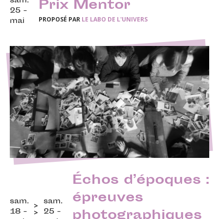
sam.
Prix Mentor
25 -
PROPOSÉ PAR
LE LABO DE L'UNIVERS
mai
Échos d’époques :
épreuves
sam.
sam.
18 -
25 -
photographiques