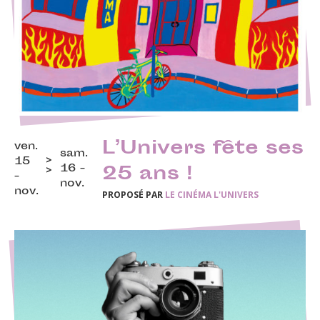
L’Univers fête ses
ven.
sam.
15
16 -
25 ans !
-
nov.
nov.
PROPOSÉ PAR
LE CINÉMA L'UNIVERS