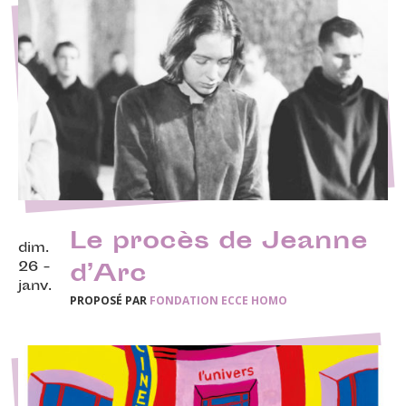
Le procès de Jeanne
dim.
26 -
d’Arc
janv.
PROPOSÉ PAR
FONDATION ECCE HOMO