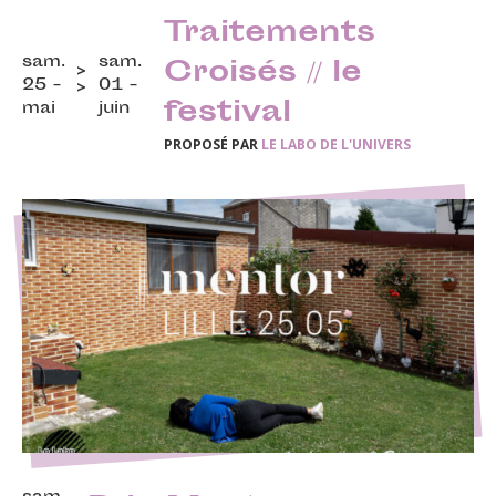
Traitements
sam.
sam.
Croisés // le
25 -
01 -
festival
mai
juin
PROPOSÉ PAR
LE LABO DE L'UNIVERS