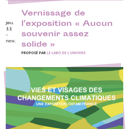
Vernissage de
l’exposition « Aucun
jeu.
11
souvenir assez
-
nov.
solide »
PROPOSÉ PAR
LE LABO DE L'UNIVERS