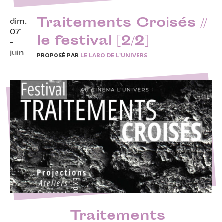
Traitements Croisés //
dim.
07
le festival [2/2]
-
juin
PROPOSÉ PAR
LE LABO DE L'UNIVERS
Traitements