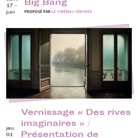
Big Bang
17 -
PROPOSÉ PAR
LE CINÉMA L'UNIVERS
juin
Vernissage « Des rives
imaginaires » /
jeu.
Présentation de
01