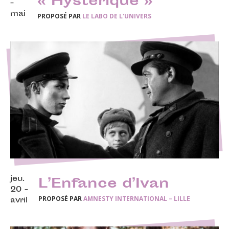
« Hystérique »
-
mai
PROPOSÉ PAR
LE LABO DE L'UNIVERS
jeu.
L’Enfance d’Ivan
20 -
PROPOSÉ PAR
AMNESTY INTERNATIONAL – LILLE
avril