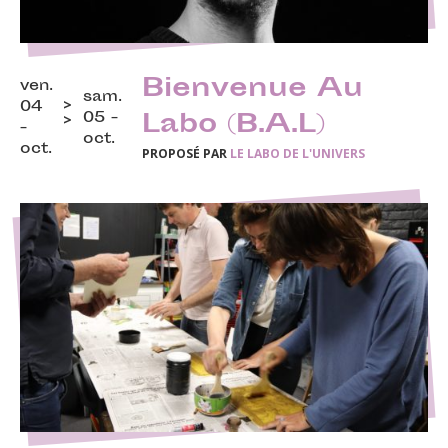
Bienvenue Au
ven.
sam.
04
05 -
Labo (B.A.L)
-
oct.
oct.
PROPOSÉ PAR
LE LABO DE L'UNIVERS