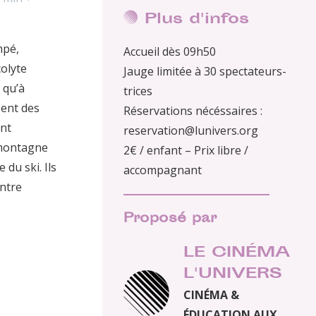
Plus d'infos
mpé,
Accueil dès 09h50
colyte
Jauge limitée à 30 spectateurs-
 qu’à
trices
sent des
Réservations nécéssaires :
ent
reservation@lunivers.org
 montagne
2€ / enfant – Prix libre /
 du ski. Ils
accompagnant
ntre
Proposé par
LE CINÉMA
L'UNIVERS
CINÉMA &
ÉDUCATION AUX