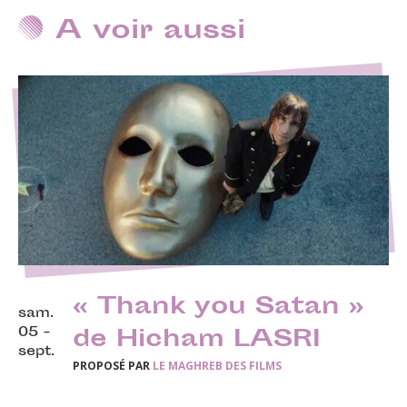
A voir aussi
« Thank you Satan »
sam.
05 -
de Hicham LASRI
sept.
PROPOSÉ PAR
LE MAGHREB DES FILMS