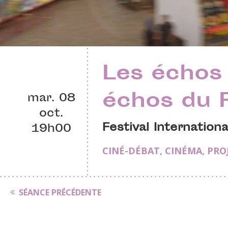
Les échos 
échos du 
mar. 08
oct.
Festival Internation
19h00
CINÉ-DÉBAT
,
CINÉMA
,
PRO
SÉANCE PRÉCÉDENTE