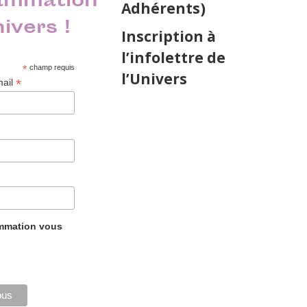
ammation
Adhérents)
nivers !
Inscription à
l’infolettre de
*
champ requis
l’Univers
*
mail
ammation vous