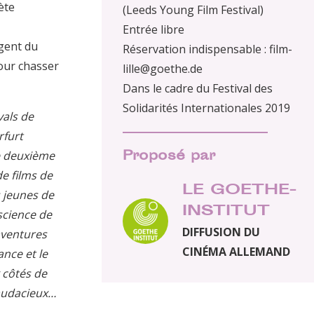
ète
(Leeds Young Film Festival)
Entrée libre
gent du
Réservation indispensable : film-
our chasser
lille@goethe.de
Dans le cadre du Festival des
Solidarités Internationales 2019
vals de
rfurt
Proposé par
e deuxième
de films de
LE GOETHE-
s jeunes de
INSTITUT
science de
DIFFUSION DU
aventures
CINÉMA ALLEMAND
ance et le
 côtés de
 audacieux…