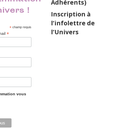
Adhérents)
nivers !
Inscription à
l’infolettre de
*
champ requis
l’Univers
*
mail
ammation vous