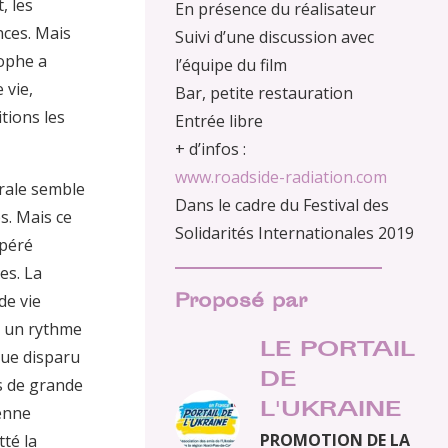
, les
En présence du réalisateur
ces. Mais
Suivi d’une discussion avec
rophe a
l’équipe du film
 vie,
Bar, petite restauration
tions les
Entrée libre
+ d’infos :
www.roadside-radiation.com
trale semble
Dans le cadre du Festival des
s. Mais ce
Solidarités Internationales 2019
spéré
es. La
Proposé par
de vie
à un rythme
LE PORTAIL
que disparu
DE
s de grande
L'UKRAINE
tenne
PROMOTION DE LA
tté la