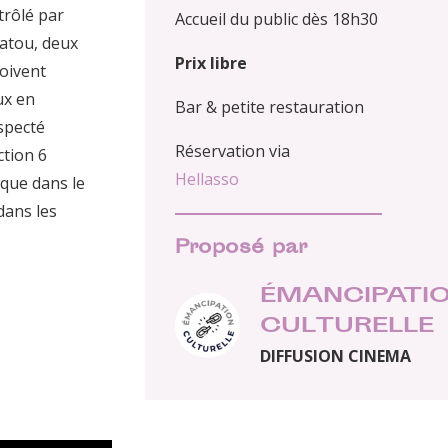
trôlé par
Accueil du public dès 18h30
Batou, deux
Prix libre
doivent
ux en
Bar & petite restauration
specté
Réservation via
ction 6
Hellasso
que dans le
dans les
Proposé par
ÉMANCIPATI
CULTURELLE
DIFFUSION CINEMA