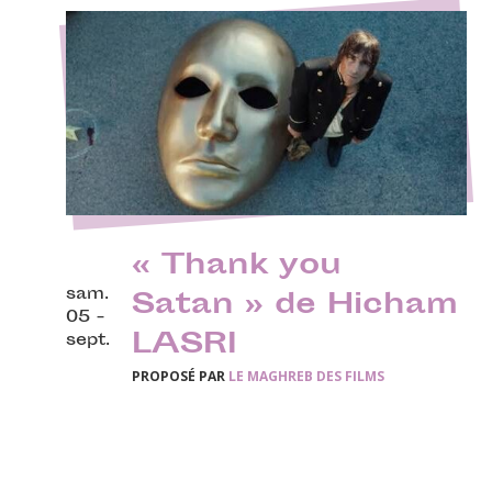
« Thank you
sam.
Satan » de Hicham
05 -
LASRI
sept.
PROPOSÉ PAR
LE MAGHREB DES FILMS