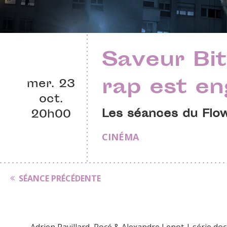
Saveur Bi
rap est e
mer. 23
oct.
Les séances du Flow
20h00
CINÉMA
SÉANCE PRÉCÉDENTE
Adrien Pavillard, Rocé & Alexandre Lenot | série do