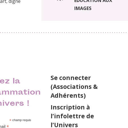
ÉDUCATION AUX
art, digne
IMAGES
Se connecter
ez la
(Associations &
ammation
Adhérents)
nivers !
Inscription à
l’infolettre de
*
champ requis
l’Univers
*
mail