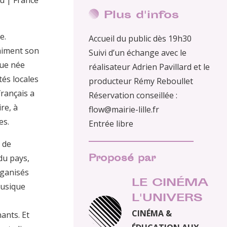
Plus d'infos
e.
Accueil du public dès 19h30
raiment son
Suivi d’un échange avec le
que née
réalisateur Adrien Pavillard et le
tés locales
producteur Rémy Reboullet
français a
Réservation conseillée :
ire, à
flow@mairie-lille.fr
es.
Entrée libre
e de
Proposé par
du pays,
rganisés
LE CINÉMA
musique
L'UNIVERS
CINÉMA &
ants. Et