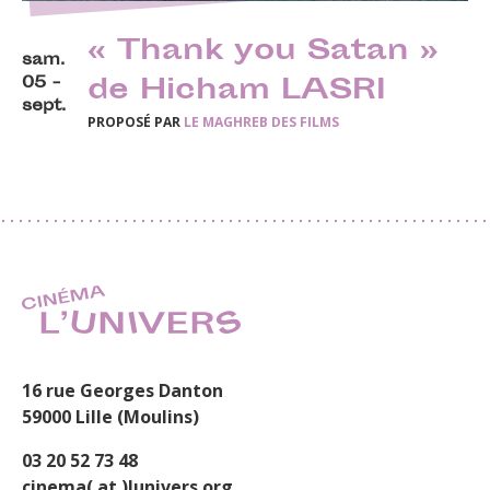
« Thank you Satan »
sam.
05 -
de Hicham LASRI
sept.
PROPOSÉ PAR
LE MAGHREB DES FILMS
16 rue Georges Danton
59000 Lille (Moulins)
03 20 52 73 48
cinema( at )lunivers.org