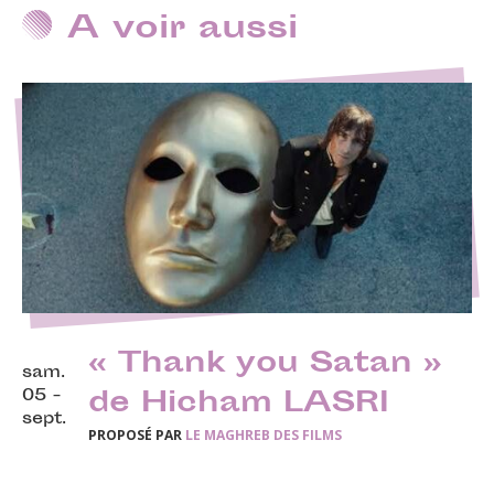
A voir aussi
« Thank you Satan »
sam.
05 -
de Hicham LASRI
sept.
PROPOSÉ PAR
LE MAGHREB DES FILMS