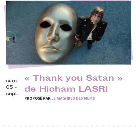
« Thank you Satan »
sam.
05 -
de Hicham LASRI
sept.
PROPOSÉ PAR
LE MAGHREB DES FILMS