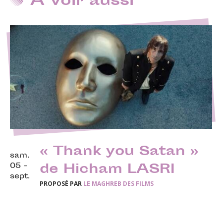
A voir aussi
« Thank you Satan »
sam.
05 -
de Hicham LASRI
sept.
PROPOSÉ PAR
LE MAGHREB DES FILMS