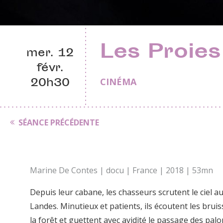
Les Proies
mer. 12
févr.
20h30
CINÉMA
SÉANCE PRÉCÉDENTE
Marine De Contes | docu | France | 2018 | 53mn
Depuis leur cabane, les chasseurs scrutent le ciel 
Landes. Minutieux et patients, ils écoutent les bru
la forêt et guettent avec avidité le passage des pal