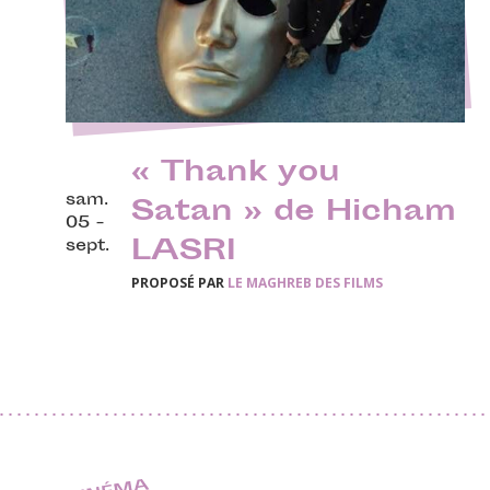
« Thank you
sam.
Satan » de Hicham
05 -
LASRI
sept.
PROPOSÉ PAR
LE MAGHREB DES FILMS