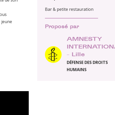
ste de son
Bar & petite restauration
nous
 jeune
Proposé par
AMNESTY
INTERNATION
– Lille
DÉFENSE DES DROITS
HUMAINS