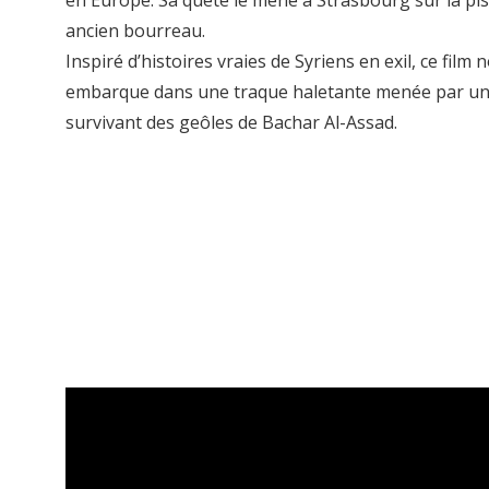
en Europe. Sa quête le mène à Strasbourg sur la pi
ancien bourreau.
Inspiré d’histoires vraies de Syriens en exil, ce film 
embarque dans une traque haletante menée par un
survivant des geôles de Bachar Al-Assad.