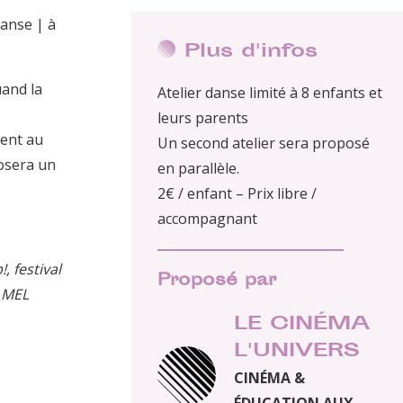
anse | à
Plus d'infos
uand la
Atelier danse limité à 8 enfants et
leurs parents
tent au
Un second atelier sera proposé
osera un
en parallèle.
2€ / enfant – Prix libre /
accompagnant
, festival
Proposé par
a MEL
LE CINÉMA
L'UNIVERS
CINÉMA &
ÉDUCATION AUX