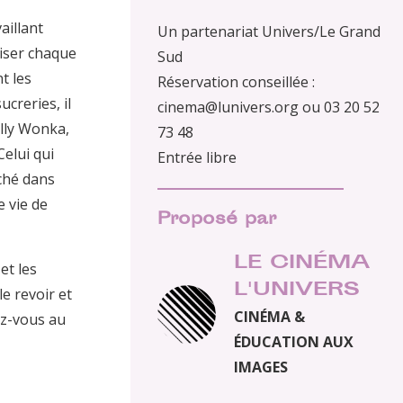
aillant
Un partenariat Univers/Le Grand
miser chaque
Sud
t les
Réservation conseillée :
creries, il
cinema@lunivers.org ou 03 20 52
illy Wonka,
73 48
Celui qui
Entrée libre
aché dans
e vie de
Proposé par
LE CINÉMA
et les
L'UNIVERS
le revoir et
CINÉMA &
ez-vous au
ÉDUCATION AUX
IMAGES