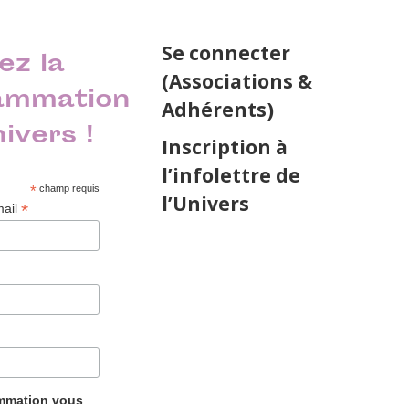
Se connecter
ez la
(Associations &
ammation
Adhérents)
nivers !
Inscription à
l’infolettre de
*
champ requis
l’Univers
*
mail
ammation vous