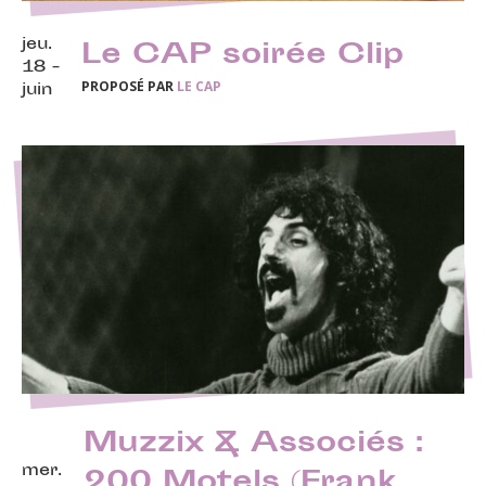
jeu.
Le CAP soirée Clip
18 -
PROPOSÉ PAR
LE CAP
juin
Muzzix & Associés :
mer.
200 Motels (Frank