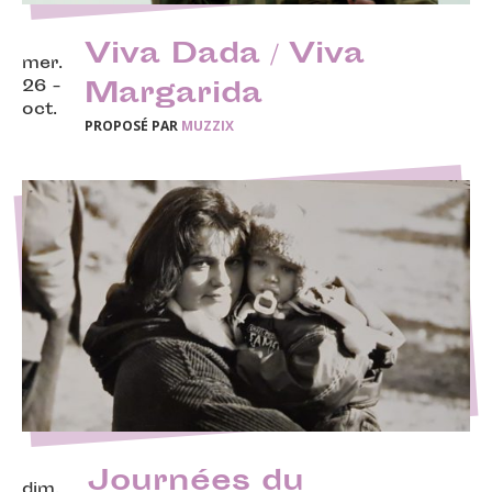
Viva Dada / Viva
mer.
26 -
Margarida
oct.
PROPOSÉ PAR
MUZZIX
Journées du
dim.