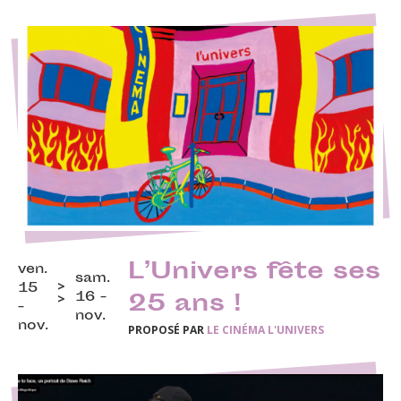
L’Univers fête ses
ven.
sam.
15
16 -
25 ans !
-
nov.
nov.
PROPOSÉ PAR
LE CINÉMA L'UNIVERS