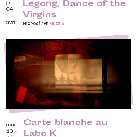
Legong, Dance of the
jeu.
04
Virgins
-
avril
PROPOSÉ PAR
MUZZIX
Carte blanche au
mer.
13 -
Labo K