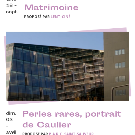
18 -
Matrimoine
sept.
PROPOSÉ PAR
LENT-CINÉ
Perles rares, portrait
dim.
03
de Caulier
-
avril
PROPOSÉ PAR
P.A.R.C. SAINT-SAUVEUR