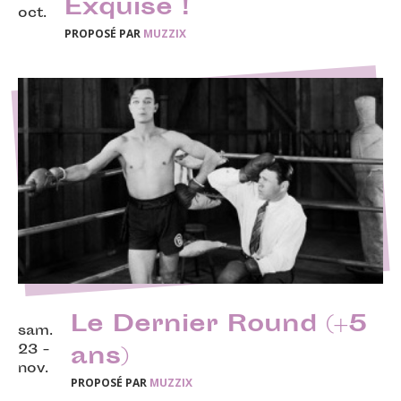
Exquise !
oct.
PROPOSÉ PAR
MUZZIX
Le Dernier Round (+5
sam.
23 -
ans)
nov.
PROPOSÉ PAR
MUZZIX