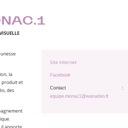
ONAC.1
VISUELLE
eunesse
Site internet
ion, la
Facebook
e produit et
Contact :
éo, des
equipe.monac1@wanadoo.fr
pagnement
ique.
 il apporte