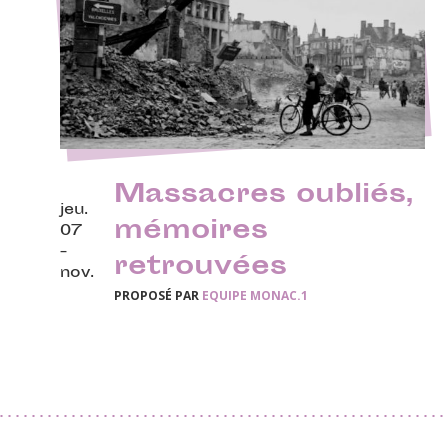
Massacres oubliés,
jeu.
mémoires
07
-
retrouvées
nov.
PROPOSÉ PAR
EQUIPE MONAC.1