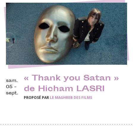
« Thank you Satan »
sam.
05 -
de Hicham LASRI
sept.
PROPOSÉ PAR
LE MAGHREB DES FILMS