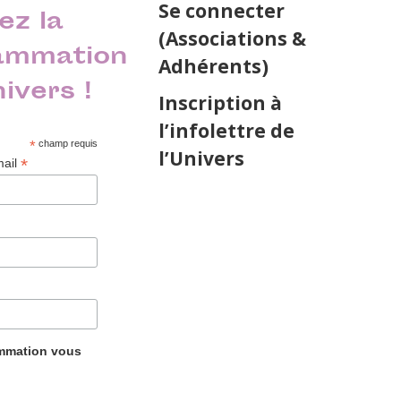
Se connecter
ez la
(Associations &
ammation
Adhérents)
nivers !
Inscription à
l’infolettre de
*
champ requis
l’Univers
*
mail
ammation vous