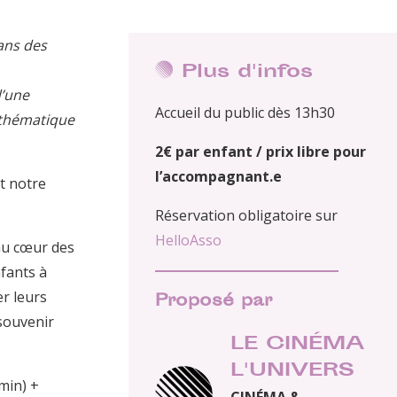
 ans des
Plus d'infos
d’une
Accueil du public dès 13h30
 thématique
2€ par enfant / prix libre pour
l’accompagnant.e
t notre
Réservation obligatoire sur
HelloAsso
au cœur des
nfants à
r leurs
Proposé par
souvenir
LE CINÉMA
L'UNIVERS
min) +
CINÉMA &