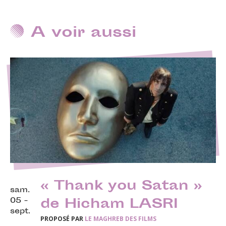
A voir aussi
« Thank you Satan »
sam.
05 -
de Hicham LASRI
sept.
PROPOSÉ PAR
LE MAGHREB DES FILMS