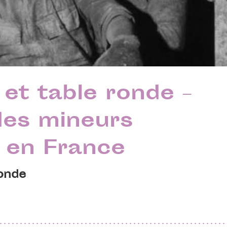
 et table ronde –
es mineurs
 en France
ronde