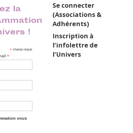
Se connecter
ez la
(Associations &
ammation
Adhérents)
nivers !
Inscription à
l’infolettre de
*
champ requis
l’Univers
*
mail
ammation vous