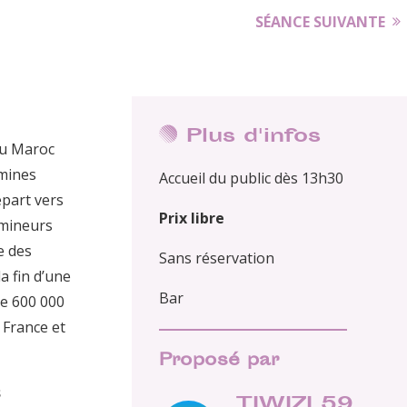
SÉANCE SUIVANTE
Plus d'infos
du Maroc
 mines
Accueil du public dès 13h30
épart vers
Prix libre
 mineurs
e des
Sans réservation
a fin d’une
Bar
 de 600 000
 France et
Proposé par
s
TIWIZI 59