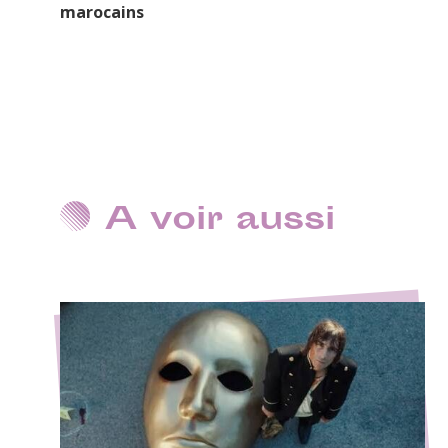
marocains
A voir aussi