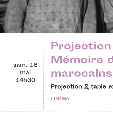
Projection
Mémoire d
sam. 16
marocains
mai
14h30
Projection & table 
CINÉMA