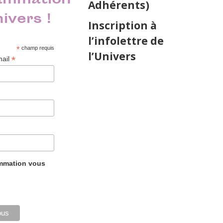
ammation
Adhérents)
nivers !
Inscription à
l’infolettre de
*
champ requis
l’Univers
*
mail
ammation vous