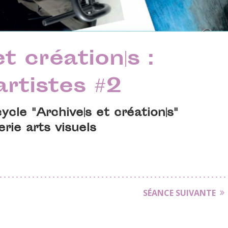
t création|s :
artistes #2
cle "Archive|s et création|s"
erie arts visuels
SÉANCE SUIVANTE