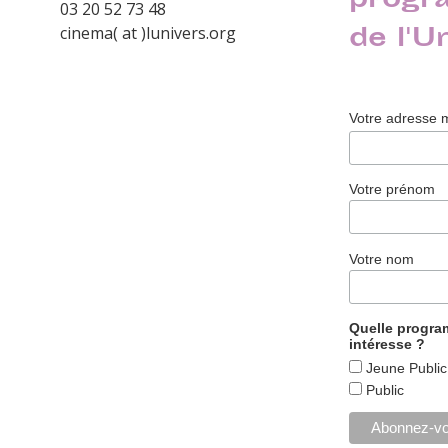
progr
03 20 52 73 48
de l'U
cinema( at )lunivers.org
Votre adresse 
Votre prénom
Votre nom
Quelle progr
intéresse ?
Jeune Public
Public