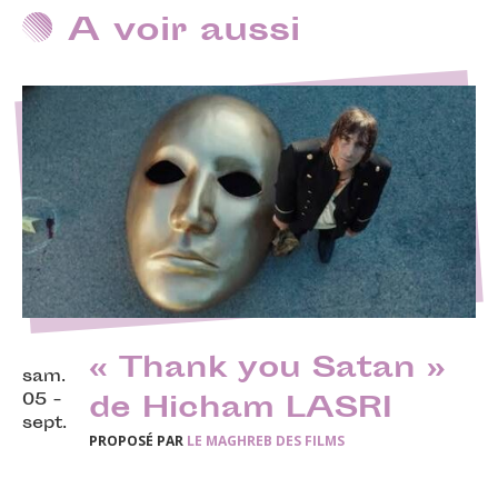
A voir aussi
« Thank you Satan »
sam.
05 -
de Hicham LASRI
sept.
PROPOSÉ PAR
LE MAGHREB DES FILMS